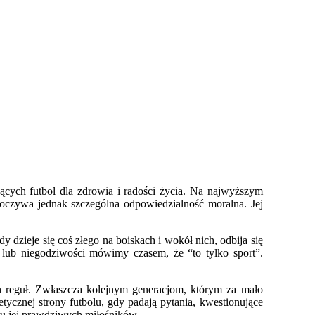
jących futbol dla zdrowia i radości życia. Na najwyższym
oczywa jednak szczególna odpowiedzialność moralna. Jej
dzieje się coś złego na boiskach i wokół nich, odbija się
lub niegodziwości mówimy czasem, że “to tylko sport”.
h reguł. Zwłaszcza kolejnym generacjom, którym za mało
ycznej strony futbolu, gdy padają pytania, kwestionujące
ru jej prawdziwych miłośników.