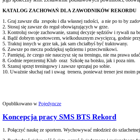
KATALOG ZACHOWAŃ DLA ZAWODNIKÓW REKORDU
1. Graj zawsze dla zespołu i dla własnej radości, a nie po to by zado
2. Stosuj się zawsze do reguł obowiązujących w grze.
3. Kontroluj swoje zachowanie, szanuj decyzje sędziów i rywali na b
4. Bądź dobrym sportowcem, wielkodusznym zwycięzcą, godnie przy
5. Traktuj innych w grze tak, jak sam chciałbyś być traktowany.
6. Zawsze po meczu podziękuj sędziemu i przeciwnikowi.
7. Pamiętaj, że czego nie nauczysz się na treningu, nie ma prawa uda
8. Godnie reprezentuj Klub oraz Szkołę na boisku, jak i poza nim.
9. Szanuj sprzęt treningowy i zawsze sprzątaj po sobie.
10. Uważnie słuchaj rad i uwag trenera, ponieważ trener jest moim 
Opublikowano w
Pojedyncze
Koncepcja pracy SMS BTS Rekord
1. Połączyć naukę ze sportem. Wychowywać młodzież do szlachetnej ry