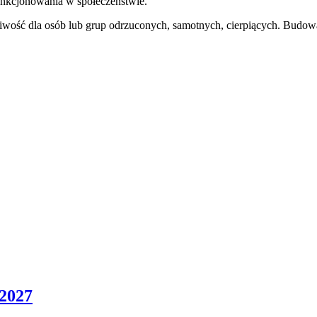
unkcjonowania w społeczeństwie.
liwość dla osób lub grup odrzuconych, samotnych, cierpiących. Budowa
/2027