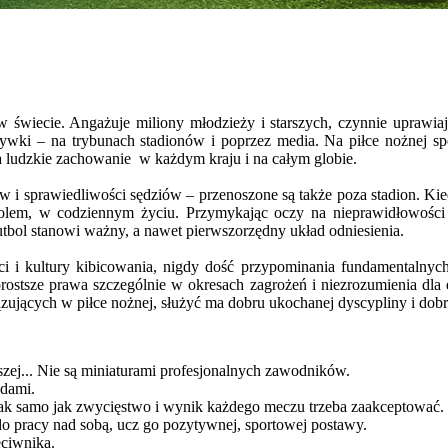
w świecie. Angażuje miliony młodzieży i starszych, czynnie uprawia
wki – na trybunach stadionów i poprzez media. Na piłce nożnej sp
a ludzkie zachowanie w każdym kraju i na całym globie.
 sprawiedliwości sędziów – przenoszone są także poza stadion. Kiedy 
olem, w codziennym życiu. Przymykając oczy na nieprawidłowości 
 futbol stanowi ważny, a nawet pierwszorzędny układ odniesienia.
ci i kultury kibicowania, nigdy dość przypominania fundamentalnyc
stsze prawa szczególnie w okresach zagrożeń i niezrozumienia dla et
ujących w piłce nożnej, służyć ma dobru ukochanej dyscypliny i dob
aszej... Nie są miniaturami profesjonalnych zawodników.
adami.
tak samo jak zwycięstwo i wynik każdego meczu trzeba zaakceptować.
o pracy nad sobą, ucz go pozytywnej, sportowej postawy.
eciwnika.