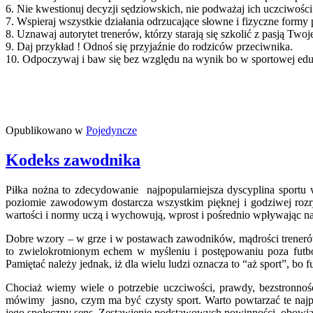
6. Nie kwestionuj decyzji sędziowskich, nie podważaj ich uczciwości
7. Wspieraj wszystkie działania odrzucające słowne i fizyczne formy
8. Uznawaj autorytet trenerów, którzy starają się szkolić z pasją Twoj
9. Daj przykład ! Odnoś się przyjaźnie do rodziców przeciwnika.
10. Odpoczywaj i baw się bez względu na wynik bo w sportowej eduk
Opublikowano w
Pojedyncze
Kodeks zawodnika
Piłka nożna to zdecydowanie najpopularniejsza dyscyplina sportu 
poziomie zawodowym dostarcza wszystkim pięknej i godziwej rozry
wartości i normy uczą i wychowują, wprost i pośrednio wpływając n
Dobre wzory – w grze i w postawach zawodników, mądrości trenerów i
to zwielokrotnionym echem w myśleniu i postępowaniu poza futb
Pamiętać należy jednak, iż dla wielu ludzi oznacza to “aż sport”, bo
Chociaż wiemy wiele o potrzebie uczciwości, prawdy, bezstronnoś
mówimy jasno, czym ma być czysty sport. Warto powtarzać te najpro
jego społeczny sens. Zestawienie podstawowych powinności, obowiąz