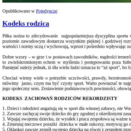
Opublikowano w
Pojedyncze
Kodeks rodzica
Piłka nożna to zdecydowanie najpopularniejsza dyscyplina sportu 
poziomie zawodowym dostarcza wszystkim pięknej i godziwej rozry
wartości i normy uczą i wychowują, wprost i pośrednio wpływając n
Dobre wzory – w grze i w postawach zawodników, mądrości trenerów i
to zwielokrotnionym echem w myśleniu i postępowaniu poza futb
Pamiętać należy jednak, iż dla wielu ludzi oznacza to “aż sport”, bo
Chociaż wiemy wiele o potrzebie uczciwości, prawdy, bezstronnoś
mówimy jasno, czym ma być czysty sport. Warto powtarzać te najpro
jego społeczny sens. Zestawienie podstawowych powinności, obowiąz
KODEKS ZACHOWAŃ RODZICÓW REKORDZISTY
1. Dzieci i młodzież angażują się w sport dla własnej zabawy, nie W
2. Zawsze zachęcaj swoje dziecko do gry zgodnej z określonymi zas
3. Wpajaj swojemu dziecku, że wysiłek i praca zespołowa są ważne 
4. Zmieniaj meczowe porażki dziecka w małe sukcesy, motywuj go d
5. Oklaskuj zawsze zespół swojego dziecka na równi z zespołem prz