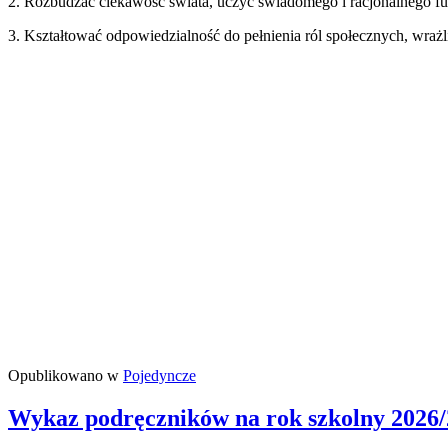
2. Rozbudzać ciekawość świata, uczyć świadomego i racjonalnego f
3. Kształtować odpowiedzialność do pełnienia ról społecznych, wraż
Opublikowano w
Pojedyncze
Wykaz podręczników na rok szkolny 2026