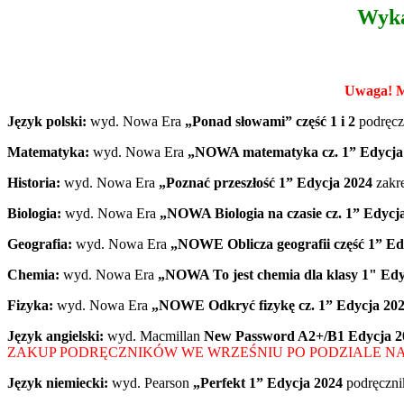
Wyka
Uwaga! Mo
Język polski:
wyd. Nowa Era
„Ponad słowami” część 1 i 2
podręczn
Matematyka:
wyd. Nowa Era
„NOWA matematyka cz. 1” Edycja
Historia:
wyd. Nowa Era
„Poznać przeszłość 1” Edycja 2024
zakr
Biologia:
wyd. Nowa Era
„NOWA Biologia na czasie cz. 1” Edycj
Geografia:
wyd. Nowa Era
„NOWE Oblicza geografii część 1” E
Chemia:
wyd. Nowa Era
„NOWA To jest chemia dla klasy 1" Ed
Fizyka:
wyd. Nowa Era
„NOWE Odkryć fizykę cz. 1” Edycja 20
Język angielski:
wyd. Macmillan
New Password A2+/B1 Edycja 
ZAKUP PODRĘCZNIKÓW WE WRZEŚNIU PO PODZIALE N
Język niemiecki:
wyd. Pearson
„Perfekt 1” Edycja 2024
podręczni