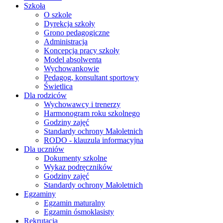
Szkoła
O szkole
Dyrekcja szkoły
Grono pedagogiczne
Administracja
Koncepcja pracy szkoły
Model absolwenta
Wychowankowie
Pedagog, konsultant sportowy
Świetlica
Dla rodziców
Wychowawcy i trenerzy
Harmonogram roku szkolnego
Godziny zajęć
Standardy ochrony Małoletnich
RODO - klauzula informacyjna
Dla uczniów
Dokumenty szkolne
Wykaz podręczników
Godziny zajęć
Standardy ochrony Małoletnich
Egzaminy
Egzamin maturalny
Egzamin ósmoklasisty
Rekrutacja