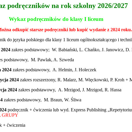
z podręczników na rok szkolny 2026/2027
Wykaz podręczników do klasy I liceum
żna odkupić starsze podręczniki lub kupić wydanie z 2024 roku.
ik do języka polskiego dla klasy 1 liceum ogólnokształcącego i tech
 2024
zakres podstawowy; W. Babiański, L. Chańko, J. Janowicz, D.
es podstawowy, M. Pawlak, A. Szweda
a 2024
zakres podstawowy, A. Helmin, J. Holeczek
dycja 2024
zakres rozszerzony, R. Malarz, M. Więckowski, P. Kroh + M
ycja 2024
zakres podstawowy, A. Mrzigod, J. Mrzigod, R. Hassa
24
zakres podstawowy, M. Braun, W. Śliwa
2024
podręcznik + ćwiczenia lub wyd. Express Publishing „Repetytori
A GRUPY
k + ćwiczenia