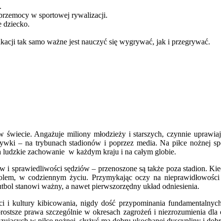
.
 przemocy w sportowej rywalizacji.
e dziecko.
acji tak samo ważne jest nauczyć się wygrywać, jak i przegrywać.
w świecie. Angażuje miliony młodzieży i starszych, czynnie uprawia
wki – na trybunach stadionów i poprzez media. Na piłce nożnej sp
a ludzkie zachowanie w każdym kraju i na całym globie.
 sprawiedliwości sędziów – przenoszone są także poza stadion. Kiedy 
olem, w codziennym życiu. Przymykając oczy na nieprawidłowości 
 futbol stanowi ważny, a nawet pierwszorzędny układ odniesienia.
ci i kultury kibicowania, nigdy dość przypominania fundamentalnyc
stsze prawa szczególnie w okresach zagrożeń i niezrozumienia dla et
ujących w piłce nożnej, służyć ma dobru ukochanej dyscypliny i dob